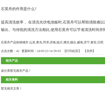
石英舟的作用是什么?
提高清洗效率， 在清洗光伏电池板时,石英舟可以帮助清除难以
输出。与传统的清洗方法相比,使用石英舟可以节省清洗时间并
石英舟产品热销城市:山东,青岛,菏泽,济南,临沂,潍坊,烟台,威海,济宁,泰安,日照
点击次数：
42
更新时间：24/05/23 14:59:05 【
打印此页
】 【
关闭
】
相关产品
该分类暂无相关产品！
相关资料
暂无相关文章！