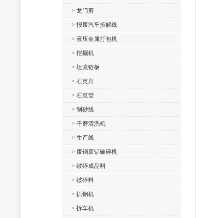
> 龙门剪
> 报废汽车拆解线
> 液压金属打包机
> 挖掘机
> 坦克链板
> 石英舟
> 石英管
> 制砂线
> 干磨清洗机
> 生产线
> 废钢废铝破碎机
> 破碎成品料
> 破碎料
> 抓钢机
> 拆车机