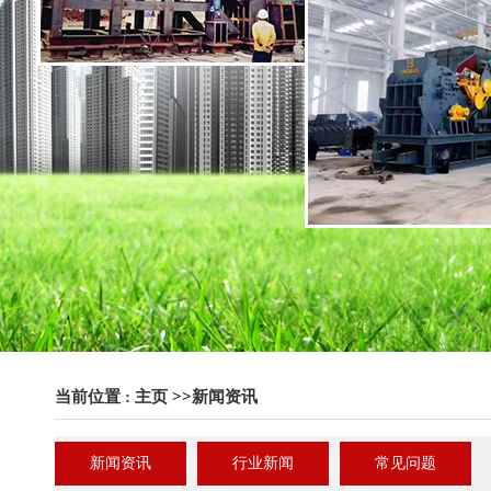
当前位置 :
主页
>>
新闻资讯
新闻资讯
行业新闻
常见问题